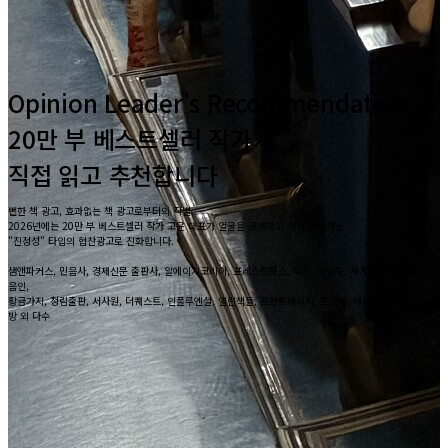
Opinion Leader's Recommendation
20만 부 베스트셀러 작가가
직접 읽고 추천합니다
뻔한 책 광고, 효과없는 책 광고로부터의 작별.
2026년에는 20만 부 베스트셀러 작가 고윤 대표가 얼굴을 공개하고 직접 추천하는
"진정성" 타입의 협찬광고로 진화합니다.
샘앤파커스, 민음사, 경제신문 출판사, 알에이치코리아, 포레스트북스, 부키, 웨일북, 세계사, 동양북스, 민
음인,
황금가지, 청림출판, 서사원, 더퀘스트, 인플루엔셜, 열린책들, 프런트페이지, 포르체, 레이투다이브, 서교책
방 외 다수