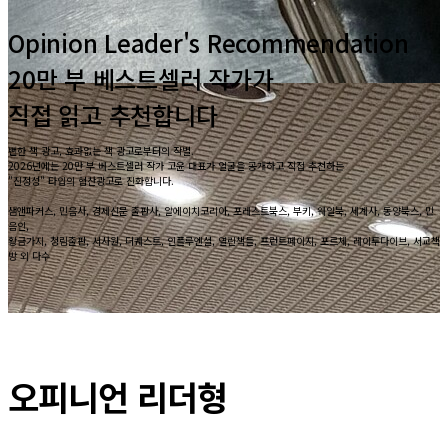
Opinion Leader's Recommendation
20만 부 베스트셀러 작가가
직접 읽고 추천합니다
뻔한 책 광고, 효과없는 책 광고로부터의 작별.
2026년에는 20만 부 베스트셀러 작가 고윤 대표가 얼굴을 공개하고 직접 추천하는
"진정성" 타입의 협찬광고로 진화합니다.
샘앤파커스, 민음사, 경제신문 출판사, 알에이치코리아, 포레스트북스, 부키, 웨일북, 세계사, 동양북스, 민
음인,
황금가지, 청림출판, 서사원, 더퀘스트, 인플루엔셜, 열린책들, 프런트페이지, 포르체, 레이투다이브, 서교책
방 외 다수
오피니언 리더형