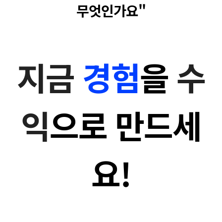
무엇인가요"
지금
경험
을
수
익
으로 만드세
요!